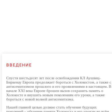
МЕЖДУНАРОДНАЯ ШКОЛА ИЗУЧЕНИЯ ПАМЯТИ
ХОЛОКОСТА «ЯД ВАШЕМ»
ВВЕДЕНИЕ
Спустя шестьдесят лет после освобождения КЛ Аушвиц-
Биркенау Европа продолжает бороться с Холокостом, а также с
антисемитизмом прошлого и его проявлениями в настоящем. В
начале XXI века Европе брошен вызов сохранить память о
Холокосте и внушить новым поколениям его уроки, а также
бороться с новой волной антисемитизма.
Нашей главной целью должно стать обучение будущих
поколений – обучение памяти Холокоста и его урокам во всём