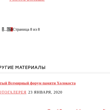
1
...
6
7
8
Страница 8 из 8
РУГИЕ МАТЕРИАЛЫ
тый Всемирный форум памяти Холокоста
ОТОГАЛЕРЕЯ
23 ЯНВАРЯ, 2020