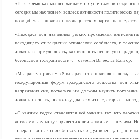
«В то время как мы вспоминаем об уничтожении еврейских
сегодня мы наблюдаем всплеск активности политических па
позиций ультраправых и неонацистских партий на предстоя
«Находясь под давлением резких проявлений антисемитиз
исходящего от закрытых этнических сообществ, в течени
должны сформулировать, как изменить основную парадигм
безопасной толерантности», – отметил Вячеслав Кантор.
«Мы рассматриваем её как развитие правового поля, и дл
международный форум гражданского общества, под эгидо
напряжения сил, поскольку мы должны научить поколение
должны их знать, поскольку для всех из нас, старых и мол
«С каждым годом становится всё меньше тех, кто пережил
антисемитизм могут привести к немыслимым трагедиям. Ни
толерантность и способствовать сотрудничеству стран и н
также с сожалением констатировал увеличение влияния нац