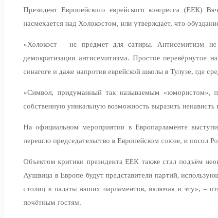
Президент Европейского еврейского конгресса (ЕЕК) Вя
насмехается над Холокостом, или утверждает, что обуздание
«Холокост – не предмет для сатиры. Антисемитизм не 
демократизации антисемитизма. Простое перевёрнутое на
синагоге и даже напротив еврейской школы в Тулузе, где с
«Символ, придуманный так называемым «юмористом», п
собственную уникальную возможность выразить ненависть к
На официальном мероприятии в Европарламенте выступил
перешло председательство в Европейском союзе, и посол Ро
Объектом критики президента ЕЕК также стал подъём неон
Аушвица в Европе будут представители партий, использую
столиц в палаты наших парламентов, включая и эту», – 
почётным гостям.