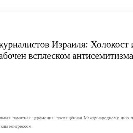
урналистов Израиля: Холокост 
забочен всплеском антисемитизма
альная памятная церемония, посвящённая Международному дню п
ким конгрессом.