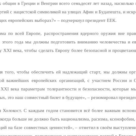
 общин в Греции и Венгрии всего семьдесят лет назад, насколько
ртий с нацистской символикой на улицах Афин и Будапешта, и иск
щих европейских выборах?» – подчеркнул президент ЕЕК.
ма по всей Европе, распространения ядерного оружия вне прав
е этого года мы должны подготовить вниманию человечества и е
у XXI века, чтобы сделать Европу более безопасной и процветаю
я того, чтобы обеспечить ей надлежащий старт, мы должны орга
й важнейших европейских организаций, с участием России и С
 XXI века параметрам толерантности и безопасности, которые м
одых, это наш совместный билет в будущее», – резюмировал президе
 Холокост. С каждым годом становится всё более важным вспоми
когда больше не должно быть национализма, расизма, ксенофобии,
аций на базе совместных ценностей», – отметил в своём выступле
ионалистических, популистских и экстремистских партий в Европе