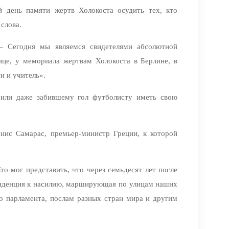
й день памяти жертв Холокоста осудить тех, кто
слова.
 – Сегодня мы являемся свидетелями абсолютной
ице, у мемориала жертвам Холокоста в Берлине, в
и и учитель».
или даже забившему гол футболисту иметь свою
нис Самарас, премьер-министр Греции, к которой
о мог представить, что через семьдесят лет после
тенденция к насилию, марширующая по улицам наших
о парламента, послам разных стран мира и другим