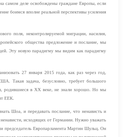
 на самом деле освобождены граждане Европы, если
ренне боимся вполне реальной перспективы усиления
ового поля, неконтролируемой миграции, насилия,
вропейского общества предложение и послание, мы
щей. Эту новую парадигму мы видим как парадигму
низовать 27 января 2015 года, как раз через год,
ША. Такая задача, безусловно, требует большого
ы, родившиеся в XX веке, не знали хорошо. Но мы
нт ЕЕК.
нать Шоа, и передавать послание, что ненависть и
 ненависти, исходящих от Германии. Нужно уважать
нии председатель Европарламента Мартин Шульц. Он
, приведя соответствующие примеры из политической