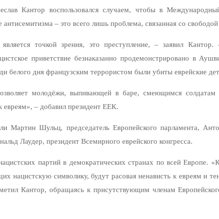
чеслав Кантор воспользовался случаем, чтобы в Международны
 антисемитизма – это всего лишь проблема, связанная со свободой 
является точкой зрения, это преступление, – заявил Кантор.
цистское приветствие безнаказанно продемонстрировано в Аушв
реди белого дня французским террористом были убиты еврейские дет
озволяет молодёжи, выпивающей в баре, смеющимся солдатам 
 евреям», – добавил президент ЕЕК.
и Мартин Шульц, председатель Европейского парламента, Анто
нальд Лаудер, президент Всемирного еврейского конгресса.
ацистских партий в демократических странах по всей Европе. «Кт
щих нацистскую символику, будут расовая ненависть к евреям и 
отметил Кантор, обращаясь к присутствующим членам Европейског