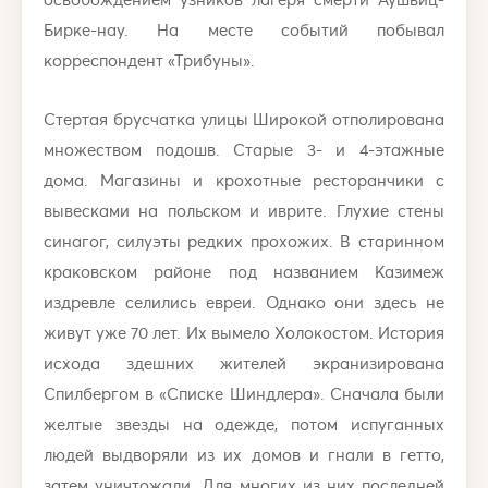
Бирке-нау. На месте событий побывал
корреспондент «Трибуны».
Стертая брусчатка улицы Широкой отполирована
множеством подошв. Старые 3- и 4-этажные
дома. Магазины и крохотные ресторанчики с
вывесками на польском и иврите. Глухие стены
синагог, силуэты редких прохожих. В старинном
краковском районе под названием Казимеж
издревле селились евреи. Однако они здесь не
живут уже 70 лет. Их вымело Холокостом. История
исхода здешних жителей экранизирована
Спилбергом в «Списке Шиндлера». Сначала были
желтые звезды на одежде, потом испуганных
людей выдворяли из их домов и гнали в гетто,
затем уничтожали. Для многих из них последней