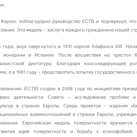
и».
Карлос поблагодарил руководство ЕСТВ и подчеркнул, что
спании. Эта медаль – заслуга каждого гражданина нашей ст
года, внук свергнутого в 1931 короля Альфонса XIII. Нач
й монархии в Испании. После восшествия на престол 
анкистской диктатуры. Благодаря консолидирующей рол
х, а в 1981 году – предотвратить попытку государственного
уважению (ЕСТВ) создан в 2008 году по инициативе прези
сфера деятельности Совета – исследование проблем 
ультур в странах Европы. Среди проектов – издание «Б
ациональных взаимоотношений в странах Европы, учрежден
важения. Европейская медаль толерантности вручаетс
вития идей толерантности и борьбу с ксенофобией, а