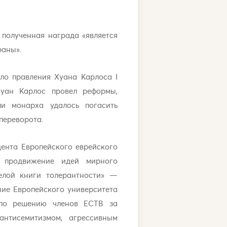
 полученная награда «является
раны».
ало правления Хуана Карлоса I
Хуан Карлос провел реформы,
и монарха удалось погасить
 переворота.
дента Европейского еврейского
и продвижение идей мирного
елой книги толерантности» —
ие Европейского университета
я по решению членов ЕСТВ за
нтисемитизмом, агрессивным