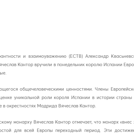
рантности и взаимоуважению (ЕСТВ) Александр Квасьневс
Вячеслав Кантор вручили в понедельник королю Испании Евр
ые.
ующегося общечеловеческими ценностями. Члены Европейско
ценке уникальной роли короля Испании в истории страны
 в окрестностях Мадрида Вячеслав Кантор.
кому монарху Вячеслав Кантор отмечает, что монарх «внес 
ростой для всей Европы переходный период. Эти достиж