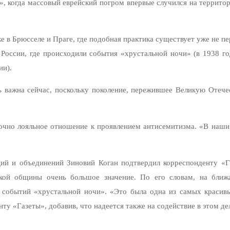
, когда массовый еврейский погром впервые случился на территор
 в Брюсселе и Праге, где подобная практика существует уже не пе
 России, где происходили события «хрустальной ночи» (в 1938 
ии).
 важна сейчас, поскольку поколение, пережившее Великую Отече
точно лояльное отношение к проявлением антисемитизма. «В наши
ций и объединений Зиновий Коган подтвердил корреспонденту «
ской общины очень большое значение. По его словам, на ближ
я событий «хрустальной ночи». «Это была одна из самых красивы
ту «Газеты», добавив, что надеется также на содействие в этом де