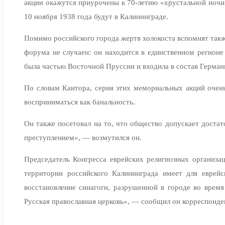
акции окажутся приурочены к 70-летию «хрустальной ночи»
10 ноября 1938 года будут в Калининграде.
Помимо российского города жертв холокоста вспомнят также
форума не случаен: он находится в единственном регионе
была частью Восточной Пруссии и входила в состав Герман
По словам Кантора, серия этих мемориальных акций очень
восприниматься как банальность.
Он также посетовал на то, что общество допускает доста
преступлением», — возмутился он.
Председатель Конгресса еврейских религиозных организа
территории российского Калининграда имеет для еврей
восстановление синагоги, разрушенной в городе во врем
Русская православная церковь», — сообщил он корреспонден