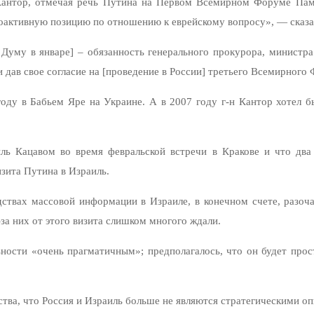
 Кантор, отмечая речь Путина на Первом Всемирном Форуме Памя
проактивную позицию по отношению к еврейскому вопросу», — сказа
Думу в январе] – обязанность генерального прокурора, министра 
 и дав свое согласие на [проведение в России] третьего Всемирног
оду в Бабьем Яре на Украине. А в 2007 году г-н Кантор хотел
ль Кацавом во время февральской встречи в Кракове и что два
зита Путина в Израиль.
едствах массовой информации в Израиле, в конечном счете, разоч
за них от этого визита слишком многого ждали.
ьности «очень прагматичным»; предполагалось, что он будет про
тва, что Россия и Израиль больше не являются стратегическими оп