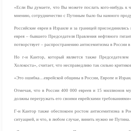
«Если Вы думаете, что Вы можете послать кого-нибудь к ч
мнению, сотрудничество с Путиным было бы намного проду
Российские евреи в Израиле и за границей присоединились
еврея – бывшего Председателя Правления нефтяного гигант
потворствует – распространению антисемитизма в России 
Но г-н Кантор, который является также Председателе
Холокоста», считает, что несправедливо так сильно критико
«Это ошибка…еврейской общины в России, Европе и Израиле 
Отмечая, что в России 400 000 евреев и 15 миллионов му
должны перегружать его своими еврейскими требованиями»
Г-н Кантор также обеспокоен ростом антисемитизма в Рос
ситуацией, и что, в любом случае, винить нужно не Путина.