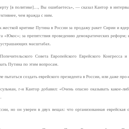
ерту [в политике]…, Вы ошибаетесь», — сказал Кантор в интервью
ктивнее, чем вражда с ним.
 к жесткой критике Путина в России за продажу ракет Сирии и яде
а «Юкос»; за препятствия проведению демократических реформ; и 
в устрашающих масштабах.
м Попечительского Совета Европейского Еврейского Конгресс
вать Путина по этим вопросам.
пытаться создать еврейского президента в России, или даже про-е
сульман, г-н Кантор добавил: «Очень опасно оказывать какое-ли
.
сии, но он уверен в двух вещах: что организованная еврейская