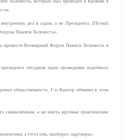
ти Холокоста, который был проведен в Кракове в
л он.
внутренних дел и судов, а не Президента. [Путин]
о Форума Памяти Холокоста».
 бы провести Всемирный Форум Памяти Холокоста в
 президента обсудили идею проведения подобного
аровал общественность. Г-н Кантор обвинил в этом
сто символичным, а не иметь крупные практические
понентами, а [что] они, наоборот, партнеры».