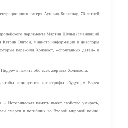
ентрационного лагеря Аушвиц-Биркенау, 70-летней
 Европейского парламента Мартин Шульц (сменивший
ам Кэтрин Эштон, министр информации и диаспоры
которые пережили Холокост, «спрятанных детей» и
Нидре» в память обо всех жертвах Холокоста.
, чтобы не допустить катастрофы в будущем. Евреи
 – Историческая память имеет свойство умирать,
ерей смерти и погибших во Второй мировой войне.