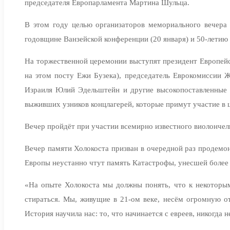
председателя Европарламента Мартина Шульца.
В этом году целью организаторов мемориального вечера 
годовщине Ванзейской конференции (20 января) и 50-лети
На торжественной церемонии выступят президент Европейс
на этом посту Ежи Бузека), председатель Еврокомиссии
Израиля Юлий Эдельштейн и другие высокопоставленные г
выживших узников концлагерей, которые примут участие в
Вечер пройдёт при участии всемирно известного виолонче
Вечер памяти Холокоста призван в очередной раз продемо
Европы неустанно чтут память Катастрофы, унесшей более 
«На опыте Холокоста мы должны понять, что к некоторы
стираться. Мы, живущие в 21-ом веке, несём огромную о
История научила нас: то, что начинается с евреев, никогда 