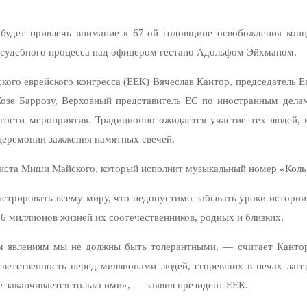
будет привлечь внимание к 67-ой годовщине освобождения конц
ю судебного процесса над офицером гестапо Адольфом Эйхманом.
кого еврейского конгресса (ЕЕК) Вячеслав Кантор, председатель
 Жозе Баррозу, Верховный представитель ЕС по иностранным дел
ости мероприятия. Традиционно ожидается участие тех людей, 
 церемонии зажжения памятных свечей.
листа Миши Майского, который исполнит музыкальный номер «Коль 
нстрировать всему миру, что недопустимо забывать уроки истории
6 миллионов жизней их соотечественников, родных и близких.
м явлениям мы не должны быть толерантными, — считает Кантор.
тветственность перед миллионами людей, сгоревших в печах лаг
не заканчивается только ими», — заявил президент ЕЕК.