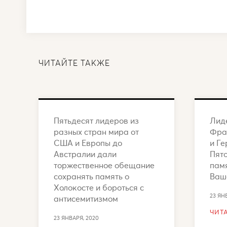
ЧИТАЙТЕ ТАКЖЕ
Пятьдесят лидеров из
Лид
разных стран мира от
Фра
США и Европы до
и Ге
Австралии дали
Пят
торжественное обещание
памя
сохранять память о
Ваш
Холокосте и бороться с
23 ЯН
антисемитизмом
ЧИТ
23 ЯНВАРЯ, 2020