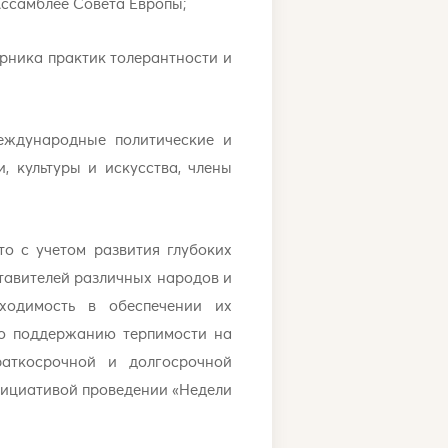
ссамблее Совета Европы;
рника практик толерантности и
еждународные политические и
, культуры и искусства, члены
то с учетом развития глубоких
ставителей различных народов и
бходимость в обеспечении их
по поддержанию терпимости на
раткосрочной и долгосрочной
инициативой проведении «Недели