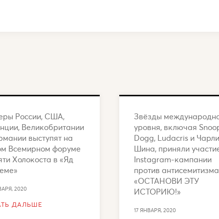
еры России, США,
Звёзды международн
нции, Великобритании
уровня, включая Snoo
рмании выступят на
Dogg, Ludacris и Чарл
ом Всемирном форуме
Шина, приняли участи
ти Холокоста в «Яд
Instagram-кампании
еме»
против антисемитизма
«ОСТАНОВИ ЭТУ
ВАРЯ, 2020
ИСТОРИЮ!»
АТЬ ДАЛЬШЕ
17 ЯНВАРЯ, 2020