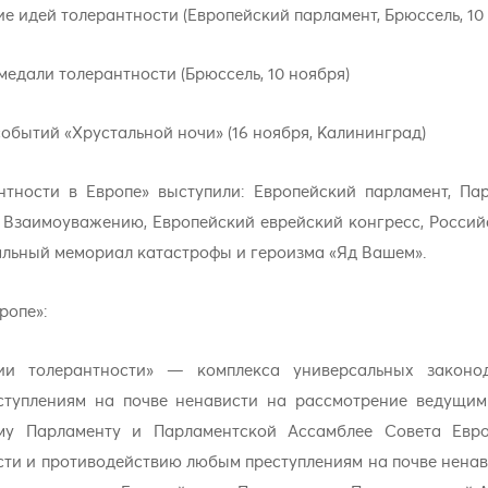
ие идей толерантности (Европейский парламент, Брюссель, 10
едали толерантности (Брюссель, 10 ноября)
обытий «Хрустальной ночи» (16 ноября, Калининград)
тности в Европе» выступили: Европейский парламент, Па
и Взаимоуважению, Европейский еврейский конгресс, Россий
льный мемориал катастрофы и героизма «Яд Вашем».
ропе»:
ции толерантности» — комплекса универсальных законо
ступлениям на почве ненависти на рассмотрение ведущи
ому Парламенту и Парламентской Ассамблее Совета Евро
сти и противодействию любым преступлениям на почве нена