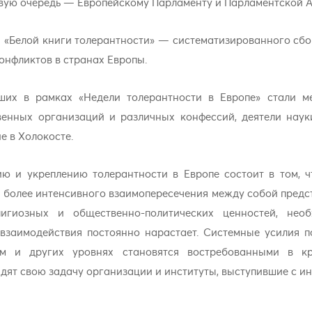
рвую очередь — Европейскому Парламенту и Парламентской А
й «Белой книги толерантности» — систематизированного сбо
онфликтов в странах Европы.
ших в рамках «Недели толерантности в Европе» стали м
енных организаций и различных конфессий, деятели науки
 в Холокосте.
ю и укреплению толерантности в Европе состоит в том, ч
се более интенсивного взаимопересечения между собой пред
елигиозных и общественно-политических ценностей, нео
 взаимодействия постоянно нарастает. Системные усилия 
рном и других уровнях становятся востребованными в к
идят свою задачу организации и институты, выступившие с 