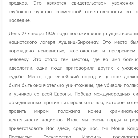
предков. Это является свидетельством уважения
глубокого чувства совместной ответственности за э
наследие.
День 27 января 1945 года положил конец существован
нацистского лагеря Аушвиц-Биркенау. Это место бы
порождено ненавистью, жестокостью и презрением
человеку. Это стало тем местом, где во имя больн
идеологии, одни люди приговорили других к ужасн
судьбе. Место, где еврейский народ и цыгане долж
были быть окончательно уничтожены, где убивали поляк
и узников со всей Европы. Победа международных си
объединенных против гитлеровского зла, которое хоте
править миром, положила конец криминальн
деятельности нацистов. Итак, мы очень горды и ра
приветствовать Вас здесь, среди нас, г-н Моше Каца
Президент Государства Израиль, государств