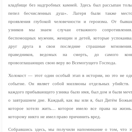
кладбище без надгробных камней. Здесь был рассыпан толь
пепел бесчисленных душ». Лагеря были также мест
проявления глубокой человечности и героизма. От бывш
узников мы знаем случаи отважного сопротивлени
беспомощных мужчин, женщин и детей, которые успокаива
друг друга в свои последние страшные мгновени
праведников, ведомых на смерть, до самого кон
провозглашающих свою веру во Всемогущего Господа.
Холокост — этот один особый этап в истории, но это не од
событие. Он являет собой миллионы отдельных убийств.
каждого прибывающего узника было имя, был дом и были меч
о завтрашнем дне. Каждый, как вы или я, был Дитём Божьи
которое хотело жить… которое имело все права на жизн
которому никто не имел право причинить вред.
Собравшись здесь, мы получили напоминание о том, что э