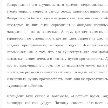
беспредельное зло случилось не в далёком, нецивилизованн
уголке мира, а скорее в самом сердце цивилизованного мир
Лагеря смерти были созданы людьми с высоким мнением о себ
некоторые из них были образованы и обладали изящны
манерами — но не совестью. А там, где нет совести, н
терпимости по отношению к другим…нет запрета на зло…н
предела преступлениям, которые следуют. История лагер
напоминает нам о том, что зло существует, что оно долж
называться своим именем и что ему нужно противостоять. Д
нас это напоминание о том, что антисемитизм может начать
со слов, но редко заканчивается словами…и идеям нетерпимос
и ненависти нужно противостоять, пока они не превратились
чудовищные действия.
Президент Буш сказал о Холокосте, «Настанет время, ког
очевидцы события уйдут. Поэтому совесть обязывает н