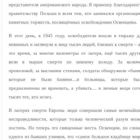
представителя американского народа. Я приношу благодарнос
правительству Польши и всем тем, кто занимался организаци
памятных торжеств, посвящённых освобождению Освенцима.
В этот день, в 1945 году, освободители вошли в тюрьму д
невинных и заглянули в лица тысяч людей, близких к смерти – а
это время, за многие километры от лагеря, ещё тысяч друг
вели в марше смерти по зимнему холоду. За колюч
проволокой, за высокими стенами, солдаты обнаружили «бани
которые не были банями…и больницы, которые бы
предназначены не врачевать, а убивать… и личные вещи сот
тысяч тех, кто исчез.
В лагерях смерти Европы люди совершили самые величайш
несправедливости, которые только человеческий разум мож
постичь. Но теперь это священные места. Освенцим, по слов
одного из бывших узников, это «самое большое кладбище мир