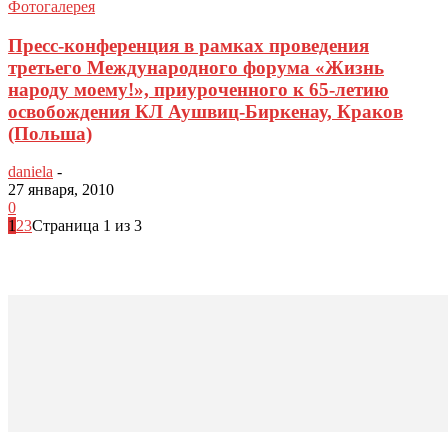
Фотогалерея
Пресс-конференция в рамках проведения
третьего Международного форума «Жизнь
народу моему!», приуроченного к 65-летию
освобождения КЛ Аушвиц-Биркенау, Краков
(Польша)
daniela
-
27 января, 2010
0
1
2
3
Страница 1 из 3