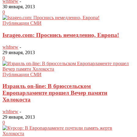
whfnew
-
30 января, 2013
0
Публикации СМИ
Isrageo.com: Проснись немедленно, Европа!
whfnew
-
29 января, 2013
0
Публикации СМИ
Израиль on-line: В брюссельском
Европарламенте прошел Вечер памяти
Холокоста
whfnew
-
29 января, 2013
0