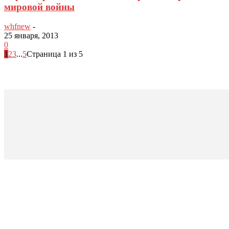
мировой войны
whfnew
-
25 января, 2013
0
1
2
3
...
5
Страница 1 из 5
О ФОНДЕ
О Фонде
Миссия